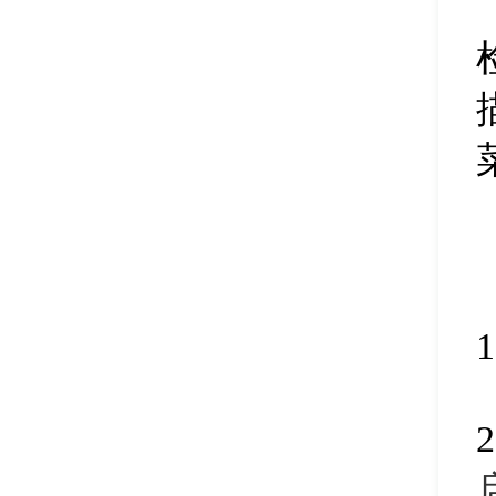
建立esp/msr分区
32
磁盘分区引导修复
33
电脑内存检测
34
设置卷标
35
克隆分区
36
系统引导修复
37
清除分区空闲空间
38
搜索已丢失分区
39
删除所有分区
40
克隆磁盘
41
分区参数修改
42
扇区复制
43
拆分磁盘分区
44