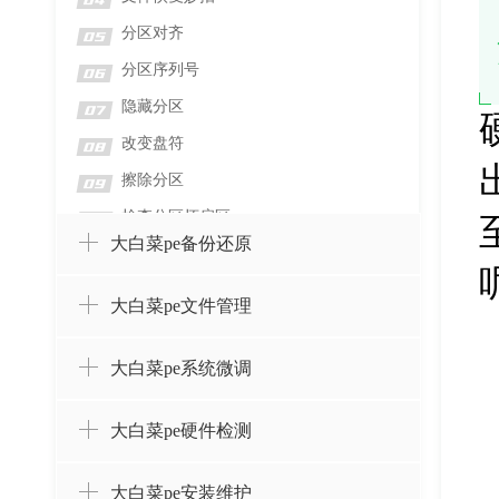
04
分区对齐
05
分区序列号
06
隐藏分区
07
改变盘符
08
擦除分区
09
检查分区坏扇区
10
大白菜pe备份还原
检测分区错误
11
格式化分区
12
大白菜pe文件管理
删除分区并擦除数据
13
删除分区而不删除数据
14
大白菜pe系统微调
设置卷标
15
大白菜pe硬件检测
创建分区
16
合并分区
17
大白菜pe安装维护