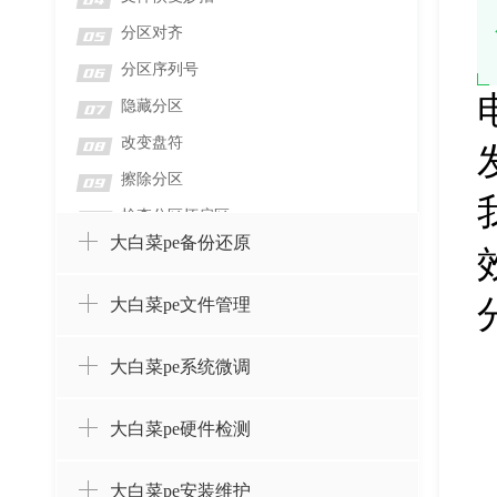
04
分区对齐
05
分区序列号
06
隐藏分区
07
改变盘符
08
擦除分区
09
检查分区坏扇区
10
大白菜pe备份还原
检测分区错误
11
格式化分区
12
大白菜pe文件管理
删除分区并擦除数据
13
删除分区而不删除数据
14
大白菜pe系统微调
设置卷标
15
大白菜pe硬件检测
创建分区
16
合并分区
17
大白菜pe安装维护