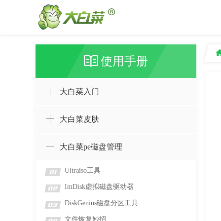
使用手册
大白菜入门
大白菜皮肤
大白菜pe磁盘管理
Ultraiso工具
01
ImDisk虚拟磁盘驱动器
02
DiskGenius磁盘分区工具
03
文件恢复妙招