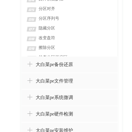
04
分区对齐
05
分区序列号
06
隐藏分区
07
改变盘符
08
擦除分区
09
检查分区坏扇区
10
大白菜pe备份还原
检测分区错误
11
格式化分区
12
大白菜pe文件管理
删除分区并擦除数据
13
删除分区而不删除数据
14
大白菜pe系统微调
设置卷标
15
大白菜pe硬件检测
创建分区
16
合并分区
17
大白菜pe安装维护