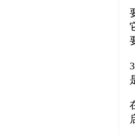
删除磁盘盘符
45
清除扇区数据
46
修改磁盘盘符
47
调整分区大小
48
扩容分区
49
删除合并分区
50
新建磁盘分区
51
隐藏磁盘分区
52
删除磁盘分区
53
pe分区合并
54
硬盘快速分区
55
备份分区镜像
56
pe恢复文件
57
分区表备份
58