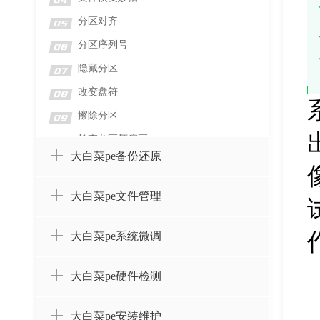
04
分区对齐
05
分区序列号
06
隐藏分区
07
改变盘符
08
擦除分区
09
检查分区坏扇区
10
大白菜pe备份还原
检测分区错误
11
格式化分区
12
大白菜pe文件管理
删除分区并擦除数据
13
删除分区而不删除数据
14
大白菜pe系统微调
设置卷标
15
大白菜pe硬件检测
创建分区
16
合并分区
17
大白菜pe安装维护