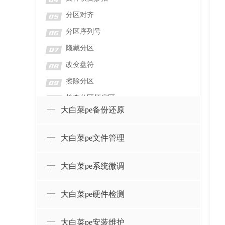
04
分区对齐
05
分区序列号
06
隐藏分区
07
改变盘符
08
擦除分区
09
检查分区坏扇区
10
大白菜pe备份还原
检测分区错误
11
格式化分区
12
大白菜pe文件管理
删除分区并擦除数据
13
删除分区而不删除数据
14
大白菜pe系统微调
设置卷标
15
大白菜pe硬件检测
创建分区
16
合并分区
17
大白菜pe安装维护