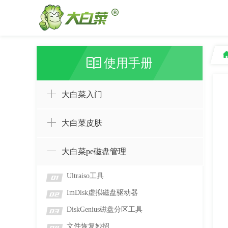
使用手册
大白菜入门
大白菜皮肤
大白菜pe磁盘管理
Ultraiso工具
01
ImDisk虚拟磁盘驱动器
02
DiskGenius磁盘分区工具
03
文件恢复妙招