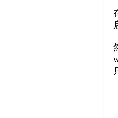
删除磁盘盘符
45
清除扇区数据
46
修改磁盘盘符
47
调整分区大小
48
扩容分区
49
删除合并分区
50
新建磁盘分区
51
隐藏磁盘分区
52
删除磁盘分区
53
pe分区合并
54
硬盘快速分区
55
备份分区镜像
56
pe恢复文件
57
分区表备份
58