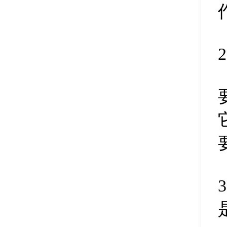
建立esp/msr分区
32
磁盘分区引导修复
33
电脑内存检测
34
设置卷标
35
克隆分区
36
系统引导修复
37
清除分区空闲空间
38
搜索已丢失分区
39
删除所有分区
40
克隆磁盘
41
分区参数修改
42
扇区复制
43
拆分磁盘分区
44