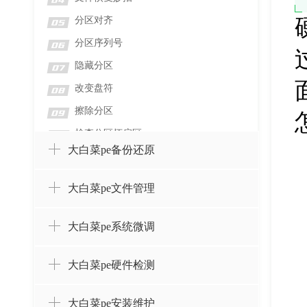
04
分区对齐
05
分区序列号
06
隐藏分区
07
改变盘符
08
擦除分区
09
检查分区坏扇区
10
大白菜pe备份还原
检测分区错误
11
格式化分区
12
大白菜pe文件管理
删除分区并擦除数据
13
删除分区而不删除数据
14
大白菜pe系统微调
设置卷标
15
大白菜pe硬件检测
创建分区
16
合并分区
17
大白菜pe安装维护