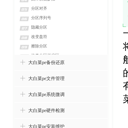
04
分区对齐
05
分区序列号
06
隐藏分区
07
改变盘符
08
擦除分区
09
检查分区坏扇区
10
大白菜pe备份还原
检测分区错误
11
格式化分区
12
大白菜pe文件管理
删除分区并擦除数据
13
删除分区而不删除数据
14
大白菜pe系统微调
设置卷标
15
大白菜pe硬件检测
创建分区
16
合并分区
17
大白菜pe安装维护