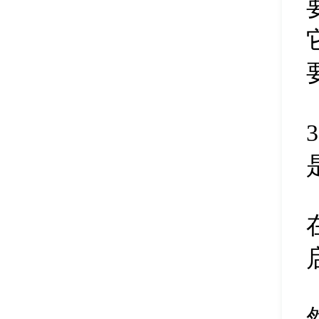
删除磁盘盘符
45
清除扇区数据
46
修改磁盘盘符
47
调整分区大小
48
扩容分区
49
删除合并分区
50
新建磁盘分区
51
隐藏磁盘分区
52
删除磁盘分区
53
pe分区合并
54
硬盘快速分区
55
备份分区镜像
56
pe恢复文件
57
分区表备份
58