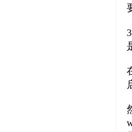
删除磁盘盘符
45
清除扇区数据
46
修改磁盘盘符
47
调整分区大小
48
扩容分区
49
删除合并分区
50
新建磁盘分区
51
隐藏磁盘分区
52
删除磁盘分区
53
pe分区合并
54
硬盘快速分区
55
备份分区镜像
56
pe恢复文件
57
分区表备份
58