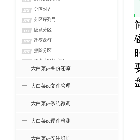
04
分区对齐
05
分区序列号
06
隐藏分区
07
改变盘符
08
擦除分区
09
检查分区坏扇区
10
大白菜pe备份还原
检测分区错误
11
格式化分区
12
大白菜pe文件管理
删除分区并擦除数据
13
删除分区而不删除数据
14
大白菜pe系统微调
设置卷标
15
大白菜pe硬件检测
创建分区
16
合并分区
17
大白菜pe安装维护