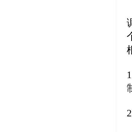
建立esp/msr分区
32
磁盘分区引导修复
33
电脑内存检测
34
设置卷标
35
克隆分区
36
系统引导修复
37
清除分区空闲空间
38
搜索已丢失分区
39
删除所有分区
40
克隆磁盘
41
分区参数修改
42
扇区复制
43
拆分磁盘分区
44