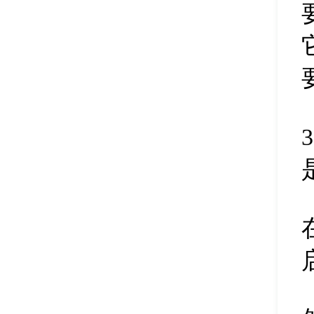
删除磁盘盘符
45
清除扇区数据
46
修改磁盘盘符
47
调整分区大小
48
扩容分区
49
删除合并分区
50
新建磁盘分区
51
隐藏磁盘分区
52
删除磁盘分区
53
pe分区合并
54
硬盘快速分区
55
备份分区镜像
56
pe恢复文件
57
分区表备份
58