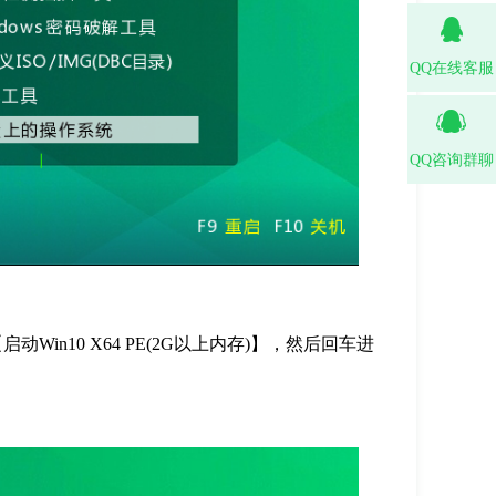
QQ在线客服
QQ咨询群聊
in10 X64 PE(2G以上内存)】，然后回车进