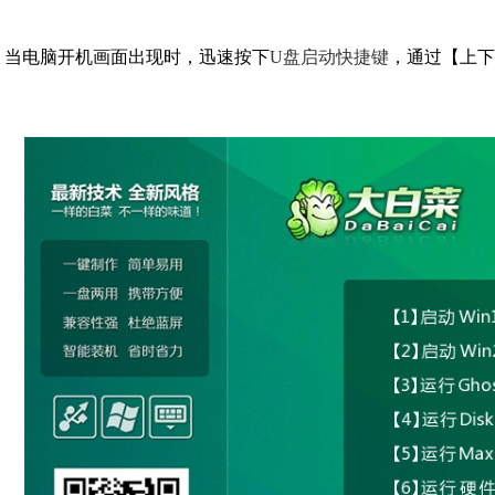
当电脑开机画面出现时，迅速按下
U盘启动快捷键
，通过【上下