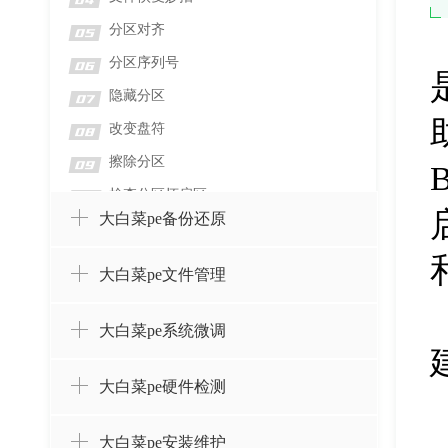
04
分区对齐
05
分区序列号
06
隐藏分区
07
改变盘符
08
擦除分区
09
检查分区坏扇区
10
大白菜pe备份还原
检测分区错误
11
格式化分区
12
大白菜pe文件管理
删除分区并擦除数据
13
删除分区而不删除数据
14
大白菜pe系统微调
设置卷标
15
大白菜pe硬件检测
创建分区
16
合并分区
17
大白菜pe安装维护