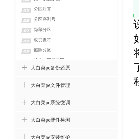
04
分区对齐
05
分区序列号
06
隐藏分区
07
改变盘符
08
擦除分区
09
检查分区坏扇区
10
大白菜pe备份还原
检测分区错误
11
格式化分区
12
大白菜pe文件管理
删除分区并擦除数据
13
删除分区而不删除数据
14
大白菜pe系统微调
设置卷标
15
大白菜pe硬件检测
创建分区
16
合并分区
17
大白菜pe安装维护