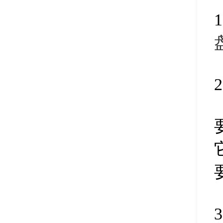
建立esp/msr分区
32
磁盘分区引导修复
33
电脑内存检测
34
设置卷标
35
克隆分区
36
系统引导修复
37
清除分区空闲空间
38
搜索已丢失分区
39
删除所有分区
40
克隆磁盘
41
分区参数修改
42
扇区复制
43
拆分磁盘分区
44