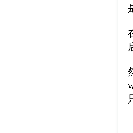
删除磁盘盘符
45
清除扇区数据
46
修改磁盘盘符
47
调整分区大小
48
扩容分区
49
删除合并分区
50
新建磁盘分区
51
隐藏磁盘分区
52
删除磁盘分区
53
pe分区合并
54
硬盘快速分区
55
备份分区镜像
56
pe恢复文件
57
分区表备份
58