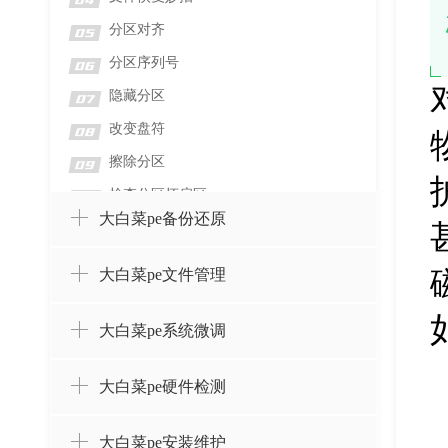
04
分区对齐
05
分区序列号
06
隐藏分区
07
改变盘符
08
擦除分区
09
检查分区坏扇区
10
大白菜pe备份还原
检测分区错误
11
格式化分区
12
大白菜pe文件管理
删除分区并擦除数据
13
删除分区而不删除数据
14
大白菜pe系统微调
设置卷标
15
大白菜pe硬件检测
创建分区
16
合并分区
17
大白菜pe安装维护