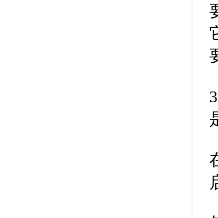
删除磁盘盘符
45
清除扇区数据
46
修改磁盘盘符
47
调整分区大小
48
扩容分区
49
删除合并分区
50
新建磁盘分区
51
隐藏磁盘分区
52
删除磁盘分区
53
pe分区合并
54
硬盘快速分区
55
备份分区镜像
56
pe恢复文件
57
分区表备份
58