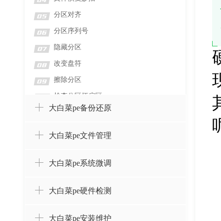
04
分区对齐
05
分区序列号
06
隐藏分区
07
改变盘符
08
擦除分区
09
检查分区坏扇区
10
大白菜pe备份还原
检测分区错误
11
格式化分区
12
大白菜pe文件管理
删除分区并擦除数据
13
删除分区而不删除数据
14
大白菜pe系统微调
设置卷标
15
大白菜pe硬件检测
创建分区
16
合并分区
17
大白菜pe安装维护