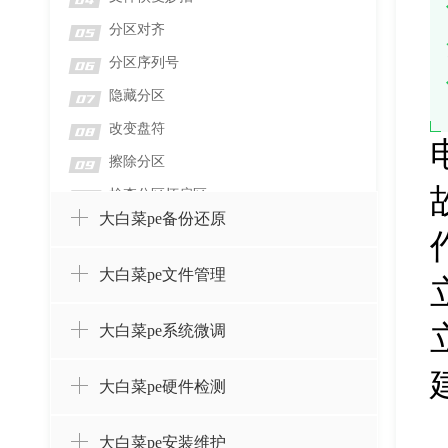
04
分区对齐
05
分区序列号
06
隐藏分区
07
改变盘符
08
擦除分区
09
检查分区坏扇区
10
大白菜pe备份还原
检测分区错误
11
格式化分区
12
大白菜pe文件管理
删除分区并擦除数据
13
删除分区而不删除数据
14
大白菜pe系统微调
设置卷标
15
大白菜pe硬件检测
创建分区
16
合并分区
17
大白菜pe安装维护