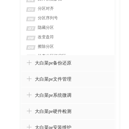
04
分区对齐
05
分区序列号
06
隐藏分区
07
改变盘符
08
擦除分区
09
检查分区坏扇区
10
大白菜pe备份还原
检测分区错误
11
格式化分区
12
大白菜pe文件管理
删除分区并擦除数据
13
删除分区而不删除数据
14
大白菜pe系统微调
设置卷标
15
大白菜pe硬件检测
创建分区
16
合并分区
17
大白菜pe安装维护