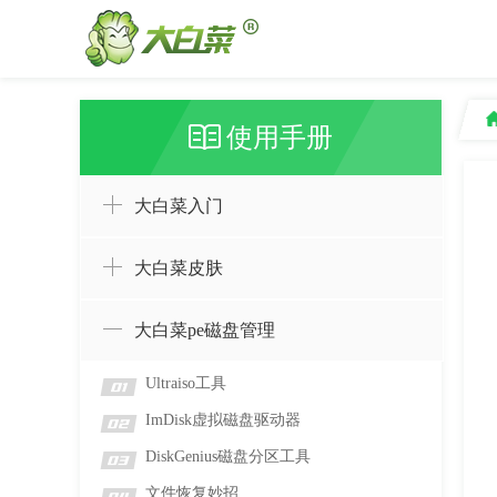
使用手册
大白菜入门
大白菜皮肤
大白菜pe磁盘管理
Ultraiso工具
01
ImDisk虚拟磁盘驱动器
02
DiskGenius磁盘分区工具
03
文件恢复妙招