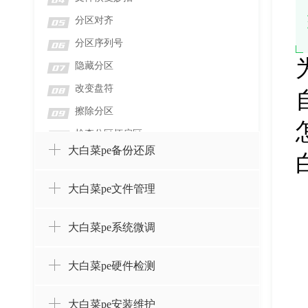
04
分区对齐
05
分区序列号
06
隐藏分区
07
改变盘符
08
擦除分区
09
检查分区坏扇区
10
大白菜pe备份还原
检测分区错误
11
格式化分区
12
大白菜pe文件管理
删除分区并擦除数据
13
删除分区而不删除数据
14
大白菜pe系统微调
设置卷标
15
大白菜pe硬件检测
创建分区
16
合并分区
17
大白菜pe安装维护