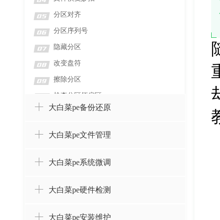
04
分区对齐
05
分区序列号
06
隐藏分区
07
改变盘符
08
擦除分区
09
检查分区坏扇区
10
大白菜pe备份还原
检测分区错误
11
格式化分区
12
大白菜pe文件管理
删除分区并擦除数据
13
删除分区而不删除数据
14
大白菜pe系统微调
设置卷标
15
大白菜pe硬件检测
创建分区
16
合并分区
17
大白菜pe安装维护