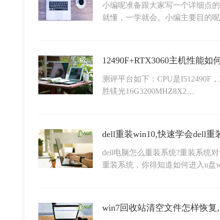
小编呢准备跟大家写一个详细点的
就懂，一学就会。小编主要目的
12490F+RTX3060主机性
测评平台如下：CPU是I512490F
胜镁光16G3200MHZ8X2…
dell重装win10,快速学会del
dell电脑怎么重装系统?重装系
重装系统，你得知道如何进入u盘wi
win7回收站清空文件怎样恢复