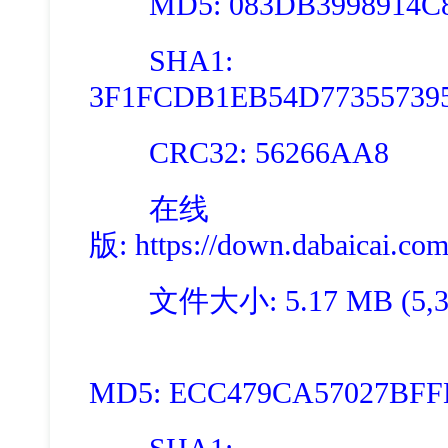
MD5: 083DB3998914C80
SHA1:
3F1FCDB1EB54D77355739
CRC32: 56266AA8
在线
版
: https://down.dabaicai.c
文件大小: 5.17 MB (5,39
MD5: ECC479CA57027BFF