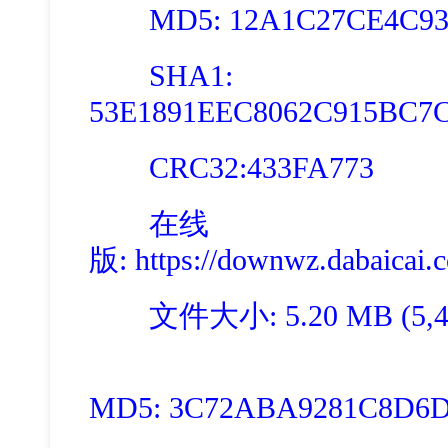
MD5: 12A1C27CE4C932
SHA1:
53E1891EEC8062C915BC7
CRC32:433FA773
在线
版
: https://downwz.dabaica
文件大小: 5.20 MB (5,45
MD5: 3C72ABA9281C8D6