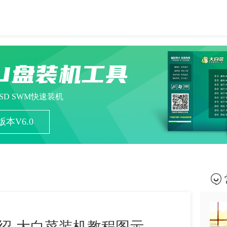
U盘装机工具
ESD SWM快速装机
本V6.0
绍-大白菜装机教程图示