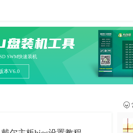
U盘装机工具
ESD SWM快速装机
本V6.0
-戴尔主板bios设置教程