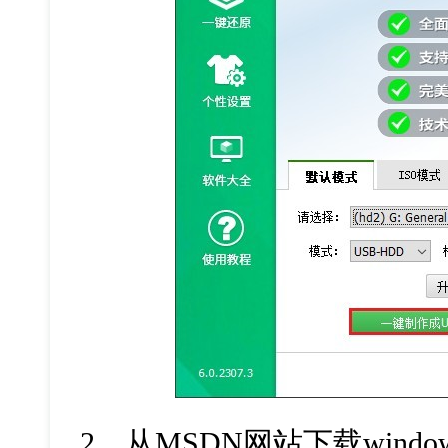
2、
从
MSDN
网站下载
windo