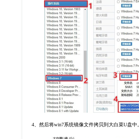
4
、然后将
win7
系统镜像文件拷贝到大白菜
U
盘中