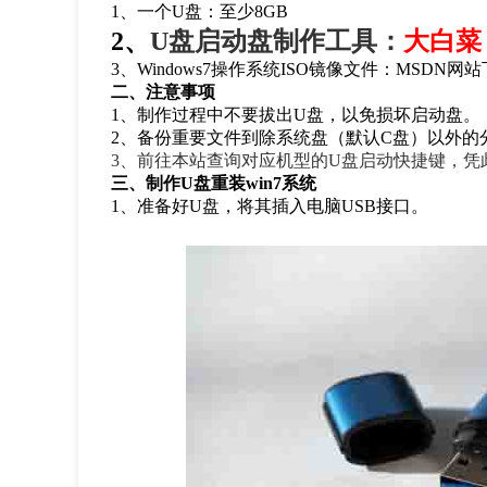
1、一个U盘：至少8GB
2、
U盘启动盘制作工具：
大白菜
3、Windows7操作系统ISO镜像文件：MSDN网
二、注意事项
1、制作过程中不要拔出U盘，以免损坏启动盘。
2、备份重要文件到除系统盘（默认C盘）以外的
3、
前往本站查询对应机型的U盘启动快捷键，凭
三、制作
U
盘重装
win7
系统
1
、准备好
U
盘，将其插入电脑
USB
接口。