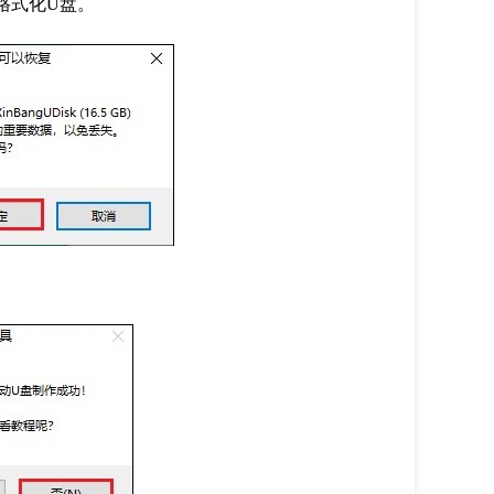
格式化
U
盘。