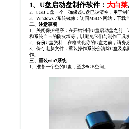
1
、
U
盘启动盘制作软件：
大白菜
2
、
8GB U
盘一个：确保该
U
盘已被清空，用于制
3
、
Windows 7
系统镜像：访问
MSDN
网站，下载
二、注意事项
1
、关闭保护程序：在开始制作
U
盘启动盘之前，
和系统自带的防火墙等，以避免它们与制作工具
2
、备份
U
盘资料：在格式化你的
U
盘之前，请务
3
、保存电脑文件：重装操作系统会清除
C
盘及桌
作。
三、重装
win7
系统
1
、准备一个空的
U
盘，至少
8GB
空间。