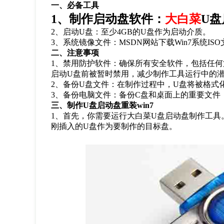
一、必备工具
1
、制作启动盘软件：
大白菜
U
盘
2
、启动
U
盘：至少
4GB
的
U
盘作为启动介质。
3
、系统镜像文件：
MSDN
网站下载
Win7
系统
ISO
二、注意事项
1
、禁用防护软件：确保所有安全软件，包括任何
启动
U
盘前被暂时禁用，减少制作工具运行中的
2
、备份
U
盘文件：在制作过程中，
U
盘将被格式
3
、备份电脑文件：备份
C
盘和桌面上的重要文件
三、制作
U
盘启动盘重装
win7
1
、首先，你需要运行大白菜
U
盘启动盘制作工具
刚插入的
U
盘作为要制作的目标盘。