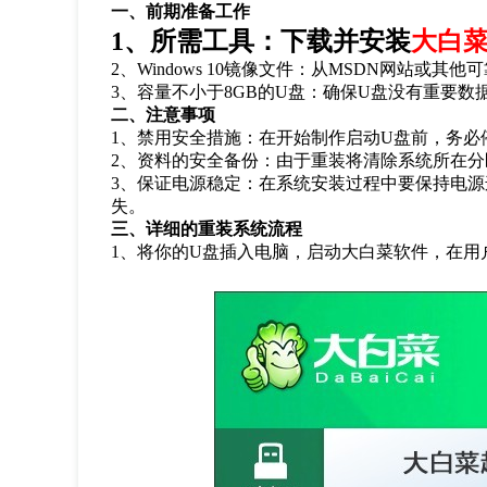
一、前期准备工作
1
、所需工具：下载并安装
大白
2
、
Windows 10
镜像文件：从
MSDN
网站或其他可
3
、容量不小于
8GB
的
U
盘：确保
U
盘没有重要数
二、注意事项
1
、禁用安全措施：在开始制作启动
U
盘前，务必
2
、资料的安全备份：由于重装将清除系统所在分
3
、保证电源稳定：在系统安装过程中要保持电源
失。
三、详细的重装系统流程
1
、将你的
U
盘插入电脑，启动大白菜软件，在用