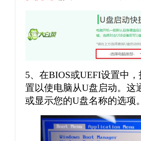
5
、在
BIOS
或
UEFI
设置中，
置以使电脑从
U
盘启动。这
或显示您的
U
盘名称的选项