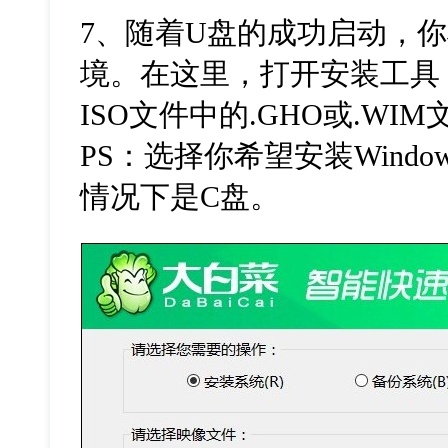
7
、随着
U
盘的成功启动，你
境。在这里，打开安装工具
ISO
文件中的
.GHO
或
.WIM
PS
：选择你希望安装
Window
情况下是
C
盘。