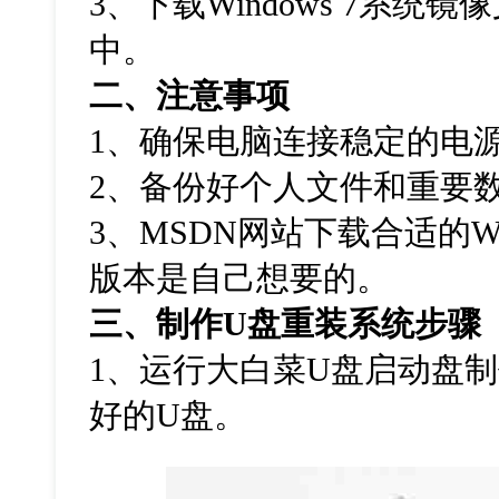
3
、下载
Windows 7
系统镜像
中。
二、注意事项
1
、确保电脑连接稳定的电
2
、备份好个人文件和重要
3
、
MSDN
网站下载合适的
W
版本是自己想要的。
三、制作
U
盘重装系统步骤
1
、运行大白菜
U
盘启动盘制
好的
U
盘。