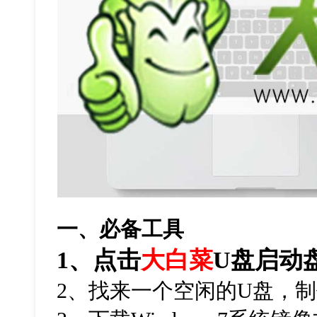
一、必备工具
1
、点击
大白菜
U
盘启动
2
、找来一个空闲的
U
盘，制