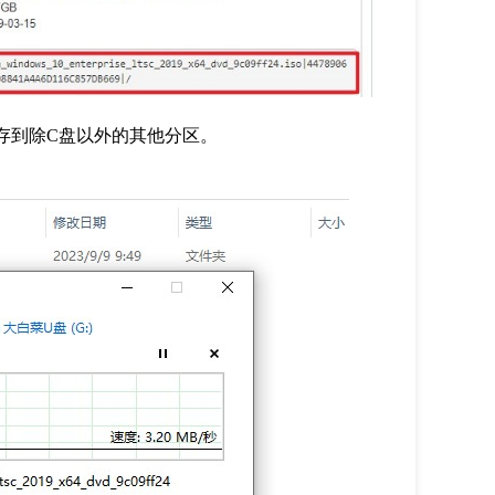
存到除
C
盘以外的其他分区。