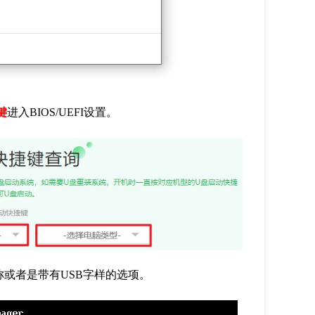
键
进入
BIOS/UEFI
设置。
称或者是带有
USB
字样的选项。