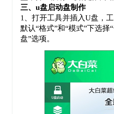
三、
u
盘启动盘制作
1
、打开工具并插入
U
盘，工
默认
“
格式
”
和
“
模式
”
下选择
“
盘
”
选项。