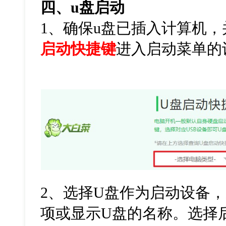
四、
u
盘启动
1
、确保
u
盘已插入计算机，
启动快捷键
进入启动菜单的
2
、选择
U
盘作为启动设备，
项或显示
U
盘的名称。选择