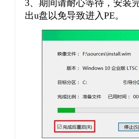
3
、期间请耐心等待，安装
出
u
盘以免导致进入
PE
。