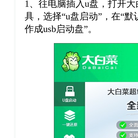
1
、往电脑插入
u
盘，打开大
具，选择
“u
盘启动
”
，在
“
默
作成
usb
启动盘
”
。