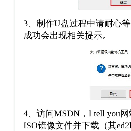
3
、制作
U
盘过程中请耐心等
成功会出现相关提示。
4
、访问
MSDN
，
I tell you
网
ISO
镜像文件并下载（其
ed2