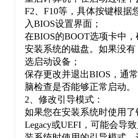
F2
、
F10
等，具体按键根据
入
BIOS
设置界面；
在
BIOS
的
BOOT
选项卡中，
安装系统的磁盘。如果没有
选启动设备；
保存更改并退出
BIOS
，通
脑检查是否能够正常启动。
2
、修改引导模式：
如果您在安装系统时使用了
Legacy
或
UEFI
，可能会导致
装系统时使用的引导模式，