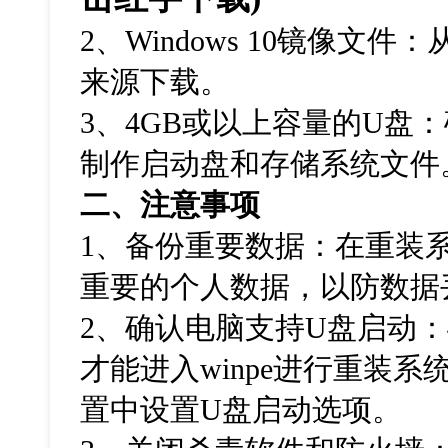
2
、
Windows 10
镜像文件：
来源下载。
3
、
4GB
或以上容量的
U
盘：
制作启动盘和存储系统文件
二、注意事项
1
、备份重要数据：在重装
重要的个人数据，以防数据
2
、确认电脑支持
U
盘启动：
才能进入
winpe
进行重装系
置中设置
U
盘启动选项。