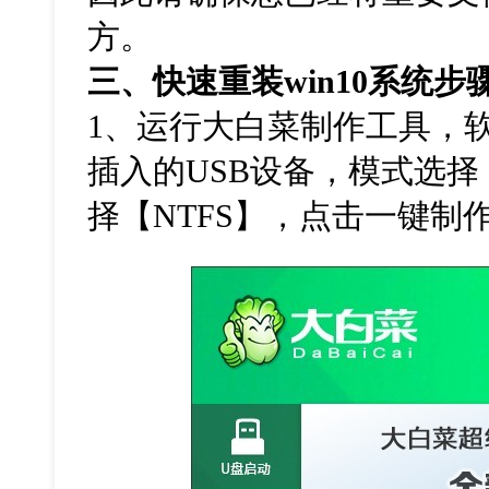
方。
三、快速重装
win10
系统步
1
、运行大白菜制作工具，
插入的
USB
设备，模式选择
择【
NTFS
】，点击一键制