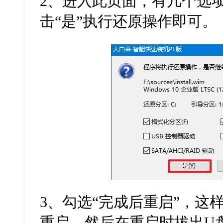
2
、进入此页面，有几个选
击
“
是
”
执行还原操作即可。
3
、勾选
“
完成后重启
”
，这
重启，然后在重启时拔出
U