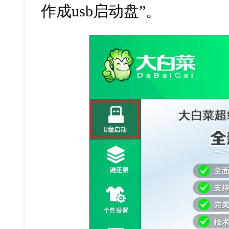
作成
usb
启动盘
”
。