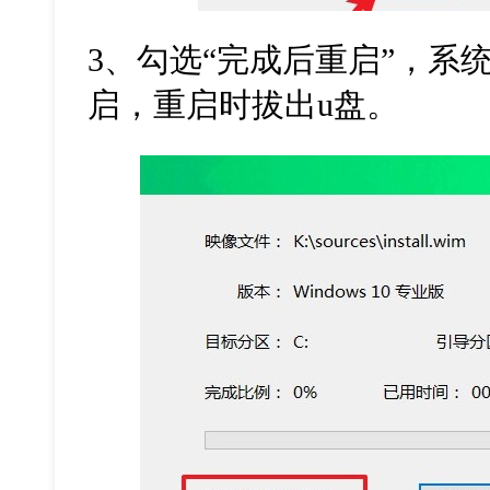
3
、勾选
“
完成后重启
”
，系
启，重启时拔出
u
盘。