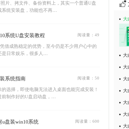
存照片、拷文件、备份资料上，其实一个普通U盘
成系统安装盘，功能也不再…
大
in10系统U盘安装教程
阅读量：
49
10凭借成熟稳定的优势，至今仍是不少用户心中的
还是日常娱乐，很多人…
大
大
盘装系统指南
阅读量：
50
大
靠的选择，即使电脑无法进入桌面也能完成安装！
大
提前制作好的U盘启动盘，…
大
大
u盘装win10系统
阅读量：
600
大