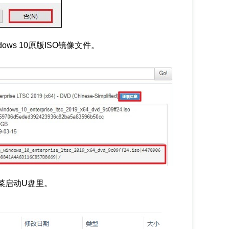
ws 10原版ISO镜像文件。
菜启动U盘里。