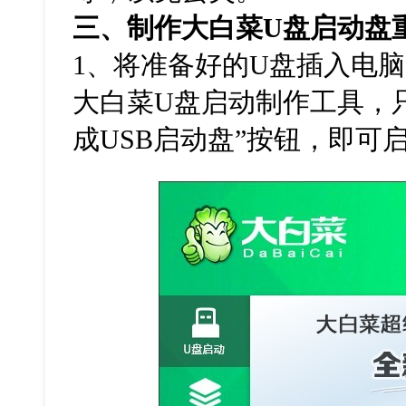
三、制作大白菜
U
盘启动盘
1
、将准备好的
U
盘插入电脑
大白菜
U
盘启动制作工具，
成
USB
启动盘
”
按钮，即可