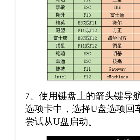
7
、使用键盘上的箭头键导航
选项卡中，选择
U
盘选项回
尝试从
U
盘启动。