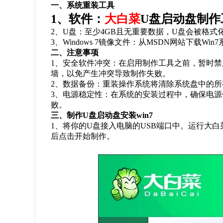
一、系统重装工具
1
、软件：
大白菜
U
盘启动盘制作
2
、
U
盘：至少
4GB
且无重要数据，
U
盘会被格式
3
、
Windows 7
镜像文件：从
MSDN
网站下载
Win7
二、注意事项
1
、安全软件冲突：在启用制作工具之前，暂时禁
墙，以免产生冲突导致制作失败。
2
、数据备份：重装操作系统将清除系统盘中的所
3
、电源稳定性：在系统的安装过程中，确保电源
败。
三、制作
U
盘启动盘安装
win7
1
、将你的
U
盘接入电脑的
USB
端口中。运行大白
后点击开始制作。