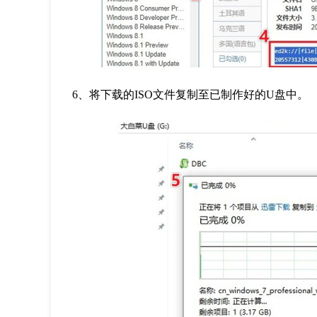
6
、将下载的
ISO
文件复制至已制作好的
U
盘中。