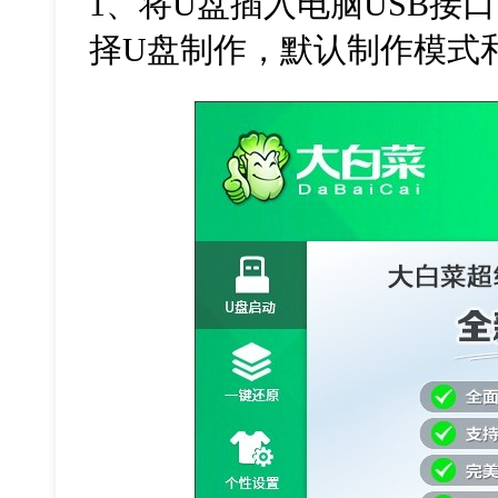
1
、将
U
盘插入电脑
USB
接口
择
U
盘制作，默认制作模式