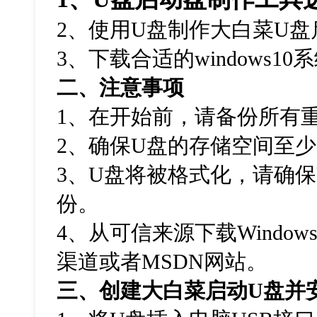
2
、使用
U
盘制作大白菜
U
盘
3
、下载合适的
windows10
系
二、注意事项
1
、在开始前，请备份所有
2
、确保
U
盘的存储空间至少
3
、
U
盘将被格式化，请确保
份。
4
、从可信来源下载
Windows
渠道或者
MSDN
网站。
三、创建大白菜启动
U
盘并