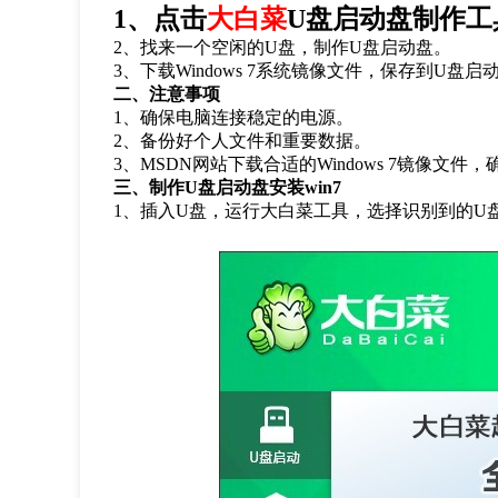
1
、点击
大白菜
U
盘启动盘制作工
2
、找来一个空闲的
U
盘，制作
U
盘启动盘。
3
、下载
Windows 7
系统镜像文件，保存到
U
盘启
二、注意事项
1
、确保电脑连接稳定的电源。
2
、备份好个人文件和重要数据。
3
、
MSDN
网站下载合适的
Windows 7
镜像文件，
三、制作
U
盘启动盘安装
win7
1
、插入
U
盘，运行大白菜工具，选择识别到的
U