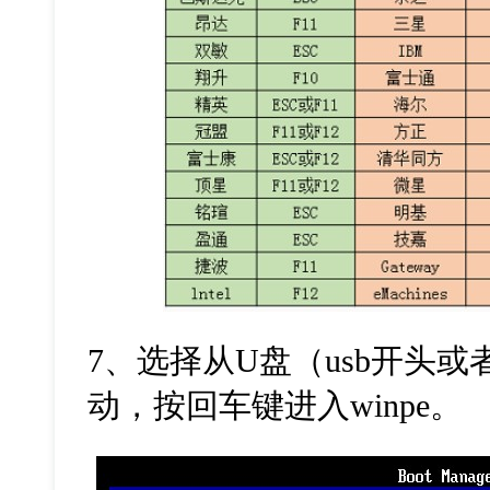
7
、选择从
U
盘（
usb
开头或
动，按回车键进入
winpe
。