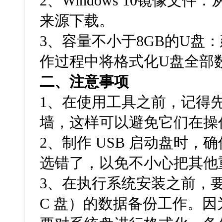
2
、
Windows 10
镜像文件：
来源下载。
3
、容量不小于
8GB
的
U
盘：
作过程中将格式化
U
盘全部
二、注意事项
1
、在使用工具之前，记得
墙，这样可以避免它们在操
2
、制作
USB
启动盘时，确
选错了，以免不小心把其他
3
、在执行系统安装之前，
C
盘）的数据备份工作。因