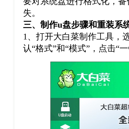
要对系统盘进行格式化，备
失。
三、制作
u
盘步骤和重装系
1
、打开大白菜制作工具，
认
“
格式
”
和
“
模式
”
，点击
“
一