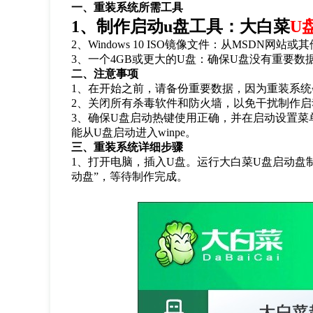
一、重装系统所需工具
1
、制作启动
u
盘工具：大白菜
U
2
、
Windows 10 ISO
镜像文件：从
MSDN
网站或其
3
、一个
4GB
或更大的
U
盘：确保
U
盘没有重要数
二、注意事项
1
、在开始之前，请备份重要数据，因为重装系统
2
、关闭所有杀毒软件和防火墙，以免干扰制作启
3
、确保
U
盘启动热键使用正确，并在启动设置菜
能从
U
盘启动进入
winpe
。
三、重装系统详细步骤
1
、打开电脑，插入
U
盘。运行大白菜
U
盘启动盘
动盘
”
，等待制作完成。