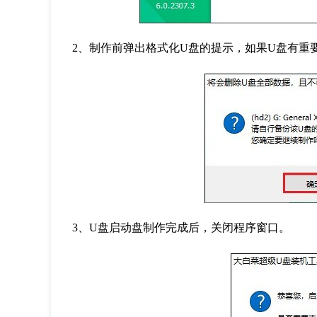
2
、制作前弹出格式化
U
盘的提示，如果
U
盘有重
3
、
U
盘启动盘制作完成后，关闭程序窗口。