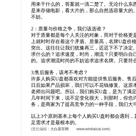
用来干什么的，答案就一清二楚了。无论什么东
是来存储电影，看大片的，那么自然选容量大的
不妨。
2：质量与价格之争，我们该选谁？
对于质量都是每个人关注的对象，而对于价格更
上就时时存在着这个矛盾。质量高，名牌U盘价
突出。这往往让我们犹豫再三，迟迟下不了决定
求什么的？追求速度，时尚，潮流？只要明白自
的。追求潮流时尚的不妨追求追求名牌。只要符合
3;售后服务，该考不考虑？
许多人购买U盘都喜欢对方能提供售后服务。售
日后如果产品损坏，我们可以不花钱修复。这原
老师出问题吧。所以，我们购买U盘，是为了满
几年时间下来，说不定变化很大，到那时，你也
务，是商家为了提高竞争力的一种手段，我们大
以上3个原则基本上每个人购买U盘时都会遇到，
足需求才是最根本的。
(责任编辑：
大白菜官网
www.winbaicai.com
)