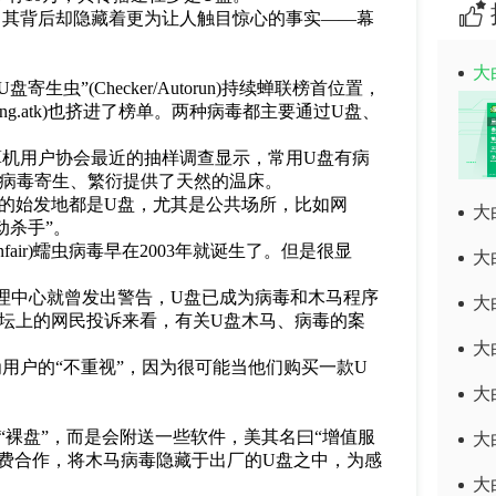
，其背后却隐藏着更为让人触目惊心的事实——幕
大
”(Checker/Autorun)持续蝉联榜首位置，
ing.atk)也挤进了榜单。两种病毒都主要通过U盘、
算机用户协会最近的抽样调查显示，常用U盘有病
为病毒寄生、繁衍提供了天然的温床。
毒的始发地都是U盘，尤其是公共场所，比如网
大
动杀手”。
fair)蠕虫病毒早在2003年就诞生了。但是很显
大
。
理中心就曾发出警告，U盘已成为病毒和木马程序
大
论坛上的网民投诉来看，有关U盘木马、病毒的案
大
用户的“不重视”，因为很可能当他们购买一款U
大
“裸盘”，而是会附送一些软件，美其名曰“增值服
大
费合作，将木马病毒隐藏于出厂的U盘之中，为感
大