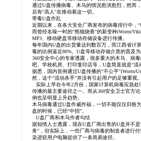
通过U盘传播病毒、木马的情况愈演愈烈，然而
后有“高人”在推动着这一切。
带毒U盘作乱
近期以来，在各大安全厂商发布的病毒排行中，“U盘寄生虫
而曾经名噪一时的“熊猫烧香”的新变种(Worm/Vik
MP3、移动硬盘等移动存储设备进行传播。
每年国内U盘的出货量达到数百万，而江西省计
毒的比例逼近80%。U盘等移动存储介质的普及
360安全中心的专家透露，很多重大的木马、病
吧、学校机房、打印复印店等，U盘简直就是“流
据悉，国内首例通过U盘传播的“不公平”(Worm/Un
然，这个“流动杀手”并没有引起用户的足够重视
实际上早在今年2月份，国家计算机病毒应急处
传播的最主要途径之一。而从360安全卫士官方
例也呈明显上升趋势。
木马病毒通过U盘作威作福，一切不能仅仅归咎为
盘的时候，已经“中招”。
U盘厂商和木马作者勾结
据知情人士透露，现在U盘厂商出售的U盘并不是
务”，但实际上，一些厂商与病毒的制造者进行付
染进驻用户电脑提供了一条简易途径。