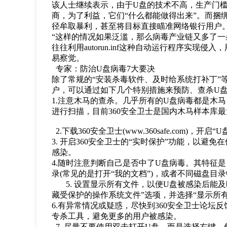
该人士继续表示，由于U盘的技术不高，生产门槛
商，为了利益，它们“什么都能做得出来”。而捆
径牟取暴利，甚至将目标直接瞄准网络银行用户
“这样的情况如果泛滥，那么病毒产业链又多了一条
往往利用autorun.inf这种自动运行程序实现
易察觉。
专家：防治U盘病毒7大要决
除了常规的“安装杀毒软件、及时给系统打补丁”
户，可以通过如下几个特别措施来预防、查杀U
1.注意木马的查杀。几乎所有的U盘病毒都是木马
进行扫描，目前360安全卫士是国内木马样本库
2.下载360安全卫士(www.360safe.com)，开启
3. 开启360安全卫士的“实时保护”功能，以避
感染。
4.随时注意判断自己是否中了U盘病毒。其特征
录(常见的是打开“我的文档”)，或者不同磁盘目
5. 设置显示所有文件，以便U盘被感染后能及
藏受保护的操作系统文件”选项，并选择“显示所
6.有异常情况或疑惑，尽快到360安全卫士论坛
专杀工具，避免更多的用户被感染。
7. 尽量不要使用双击打开U盘，而是选择右键，