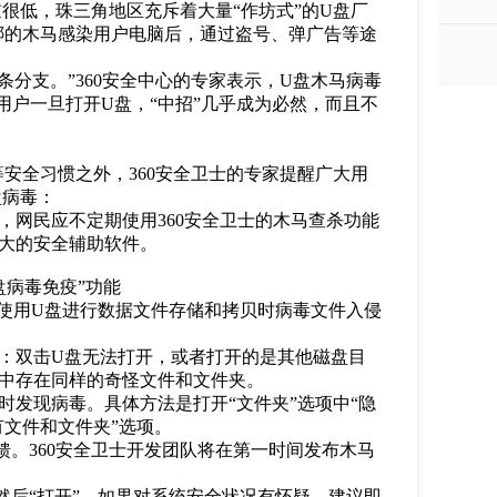
很低，珠三角地区充斥着大量“作坊式”的U盘厂
绑的木马感染用户电脑后，通过盗号、弹广告等途
。
分支。”360安全中心的专家表示，U盘木马病毒
侵入，用户一旦打开U盘，“中招”几乎成为必然，而且不
等安全习惯之外，360安全卫士的专家提醒广大用
盘病毒：
，网民应不定期使用360安全卫士的木马查杀功能
最大的安全辅助软件。
“U盘病毒免疫”功能
免在使用U盘进行数据文件存储和拷贝时病毒文件入侵
是：双击U盘无法打开，或者打开的是其他磁盘目
录中存在同样的奇怪文件和文件夹。
时发现病毒。具体方法是打开“文件夹”选项中“隐
有文件和文件夹”选项。
反馈。360安全卫士开发团队将在第一时间发布木马
然后“打开”。如果对系统安全状况有怀疑，建议即