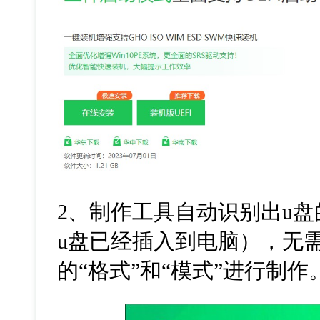
2
、制作工具自动识别出
u
盘
u
盘已经插入到电脑），无
的
“
格式
”
和
“
模式
”
进行制作