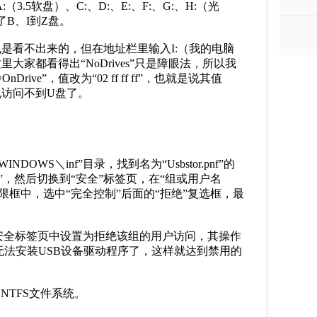
.5软盘）、C:、D:、E:、F:、G:、H:（光
”，隐藏了B、I到Z盘。
看不出来的，但在地址栏里输入I:（我的电脑
家都看得出“NoDrives”只是障眼法，所以我
ive”，值改为“02 ff ff ff”，也就是说其值
符也访问不到U盘了。
WS＼inf”目录，找到名为“Usbstor.pnf”的
，然后切换到“安全”标签页，在“组或用户名
框中，选中“完全控制”后面的“拒绝”复选框，最
件并在安全标签页中设置为拒绝该组的用户访问，其操作
法安装USB设备驱动程序了，这样就达到禁用的
NTFS文件系统。