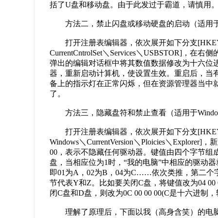
括了U盘和移动盘。由于此发过于霸道，请慎用
方法二，禁止闪盘或移动硬盘的启动（适用于Windo
打开注册表编辑器，依次展开如下分支[HKEY_LO
CurrentCntrolSet＼Services＼USBSTOR
弹出的编辑对话框中将其数值数据修改为十六位进制
器，重新启动计算机，使设置生效。重启后，当有
备上的指示灯在正常闪烁，但在资源管理器当中就
了。
方法三，隐藏盘符和禁止查看（适用于Wind
打开注册表编辑器，依次展开如下分支[HKEY_CURREN
Windows＼CurrentVersion＼Ploicies＼Explo
00，表示不隐藏任何驱动器。键值由四个字节组成，
盘，当相应位为1时，“我的电脑”中相应的驱动
即01为A，02为B，04为C……依次类推，第二
节代表Y和Z。比如要关闭C盘，将键值改为04 00 00
闭C盘和D盘，则改为0C 00 00 00(C是十六
理解了原理后，下面以我（高身含笑）的电脑