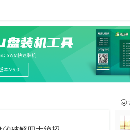
U盘装机工具
ESD SWM快速装机
本V6.0
盘的破解四大绝招