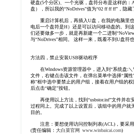
硬盘(5个分区)、一个光驱，盘符分布是这样的：A:（3
盘），所以我的“NoDrives”值为“02 ff ff ff
重启计算机后，再插入U盘，在我的电脑里也是
电后一个盘符是H）还是可以访问移动盘的。到这里大
们还要做多一步，就是再新建一个二进制“NoViewOnDr
与“NoDrives”相同。 这样一来，既看不到U盘
方法四，禁止安装USB驱动程序
在Windows资源管理器中，进入到“系统盘:＼WINDO
文件，右键点击该文件，在弹出菜单中选择“属性”
称”框中选中要禁止的用户组，接着在用户组的权限
后点击“确定”按钮。
再使用以上方法，找到“usbstor.inf”文
过程同上。完成了以上设置后，该组中的用户就无
目的。
注意：要想使用访问控制列表(ACL)，要采用
(责任编辑：
大白菜官网
www.winbaicai.com
)