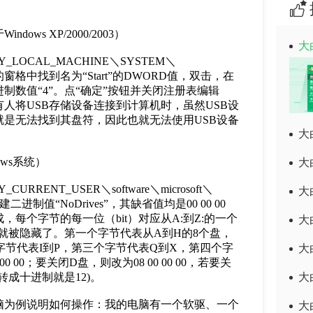
。
ws XP/2000/2003）
大
CAL_MACHINE＼SYSTEM＼
]，在右侧的窗格中找到名为“Start”的DWORD值，双击，在
数值“4”。点“确定”按钮并关闭注册表编辑
人将USB存储设备连接到计算机时，虽然USB设
是无法找到其盘符，因此也就无法使用USB设备
大
ows系统）
大
T_USER＼software＼microsoft＼
大
rer]，新建二进制值“NoDrives”，其缺省值均是00 00 00
每个字节的每一位（bit）对应从A:到Z:的一个
大
器就被隐藏了。第一个字节代表从A到H的8个盘，
个字节代表I到P，第三个字节代表Q到X，第四个字
大
 00；要关闭D盘，则改为08 00 00 00，若要关
进制，转成十进制就是12)。
大
为例说明如何操作：我的电脑有一个软驱、一个
大